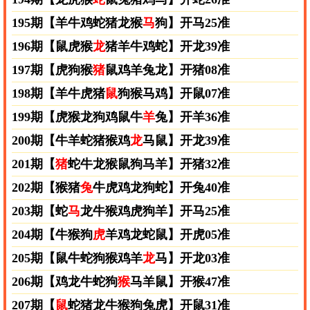
195期【羊牛鸡蛇猪龙猴
马
狗】开马25准
196期【鼠虎猴
龙
猪羊牛鸡蛇】开龙39准
197期【虎狗猴
猪
鼠鸡羊兔龙】开猪08准
198期【羊牛虎猪
鼠
狗猴马鸡】开鼠07准
199期【虎猴龙狗鸡鼠牛
羊
兔】开羊36准
200期【牛羊蛇猪猴鸡
龙
马鼠】开龙39准
201期【
猪
蛇牛龙猴鼠狗马羊】开猪32准
202期【猴猪
兔
牛虎鸡龙狗蛇】开兔40准
203期【蛇
马
龙牛猴鸡虎狗羊】开马25准
204期【牛猴狗
虎
羊鸡龙蛇鼠】开虎05准
205期【鼠牛蛇狗猴鸡羊
龙
马】开龙03准
206期【鸡龙牛蛇狗
猴
马羊鼠】开猴47准
207期【
鼠
蛇猪龙牛猴狗兔虎】开鼠31准