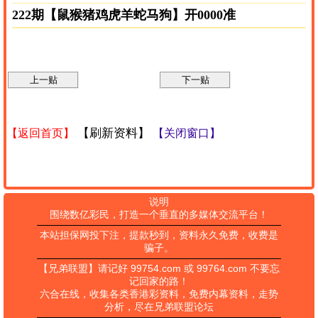
222期【鼠猴猪鸡虎羊蛇马狗】开0000准
【刷新资料】
【返回首页】
【关闭窗口】
说明
围绕数亿彩民，打造一个垂直的多媒体交流平台！
本站担保网投下注，提款秒到，资料永久免费，收费是
骗子。
【兄弟联盟】请记好 99754.com 或 99764.com 不要忘
记回家的路！
六合在线，收集各类香港彩资料，免费内幕资料，走势
分析，尽在兄弟联盟论坛